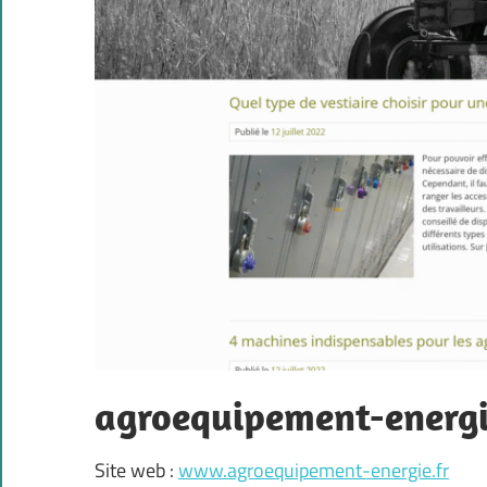
agroequipement-energi
Site web :
www.agroequipement-energie.fr